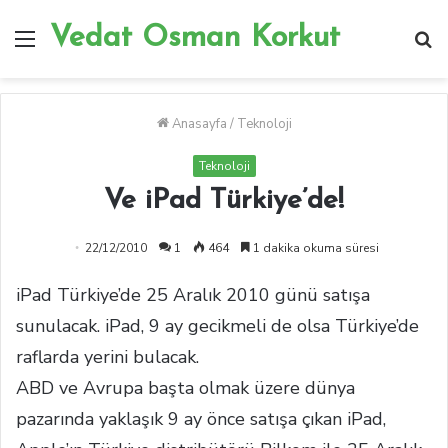
Vedat Osman Korkut
Menü
A
y
...
Anasayfa
/
Teknoloji
Teknoloji
Ve iPad Türkiye’de!
22/12/2010
1
464
1 dakika okuma süresi
iPad Türkiye’de 25 Aralık 2010 günü satışa
sunulacak. iPad, 9 ay gecikmeli de olsa Türkiye’de
raflarda yerini bulacak.
ABD ve Avrupa başta olmak üzere dünya
pazarında yaklaşık 9 ay önce satışa çıkan iPad,