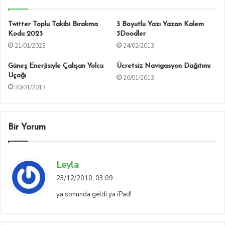
Twitter Toplu Takibi Bırakma
3 Boyutlu Yazı Yazan Kalem
Kodu 2023
3Doodler
21/01/2023
24/02/2013
Güneş Enerjisiyle Çalışan Yolcu
Ücretsiz Navigasyon Dağıtımı
Uçağı
26/01/2013
30/01/2013
Bir Yorum
d
Leyla
e
23/12/2010, 03:09
d
ya sonunda geldi ya iPad!
i
k
i