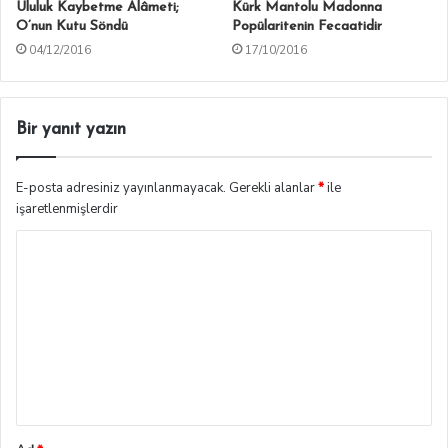
Ululuk Kaybetme Alâmeti;
Kürk Mantolu Madonna
O’nun Kutu Söndü
Popülaritenin Fecaatidir
04/12/2016
17/10/2016
Bir yanıt yazın
E-posta adresiniz yayınlanmayacak.
Gerekli alanlar
*
ile
işaretlenmişlerdir