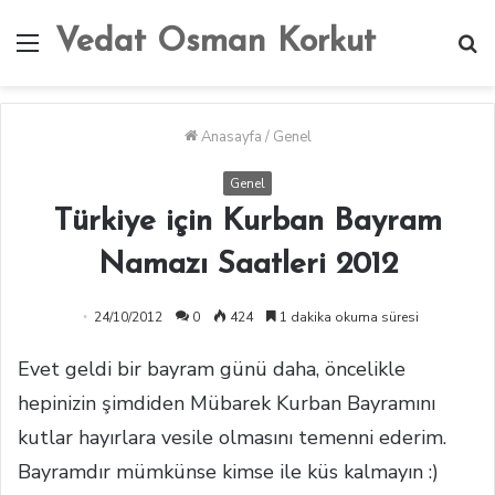
Vedat Osman Korkut
Menü
A
y
...
Anasayfa
/
Genel
Genel
Türkiye için Kurban Bayram
Namazı Saatleri 2012
24/10/2012
0
424
1 dakika okuma süresi
Evet geldi bir bayram günü daha, öncelikle
hepinizin şimdiden Mübarek Kurban Bayramını
kutlar hayırlara vesile olmasını temenni ederim.
Bayramdır mümkünse kimse ile küs kalmayın :)