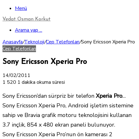
Menü
Vedat Osman Korkut
Arama yap ...
Anasayfa
/
Teknoloji
/
Cep Telefonları
/
Sony Ericsson Xperia Pro
Cep Telefonları
Sony Ericsson Xperia Pro
14/02/2011
1
520
1 dakika okuma süresi
Sony Ericsson’dan sürpriz bir telefon
Xperia Pro
…
Sony Ericsson Xperia Pro, Android işletim sistemine
sahip ve Bravia grafik motoru teknolojisini kullanan
3.7 inçlik, 854 x 480 ekran paneli bulunuyor.
Sony Ericsson Xperia Pro’nun ön kamerası 2