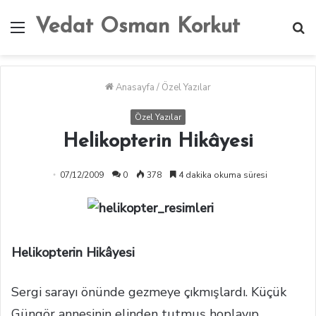
Vedat Osman Korkut
Menü
A
y
...
Anasayfa
/
Özel Yazılar
Özel Yazılar
Helikopterin Hikâyesi
07/12/2009
0
378
4 dakika okuma süresi
Helikopterin Hikâyesi
Sergi sarayı önünde gezmeye çıkmışlardı. Küçük
Güngör annesinin elinden tutmuş hoplayıp