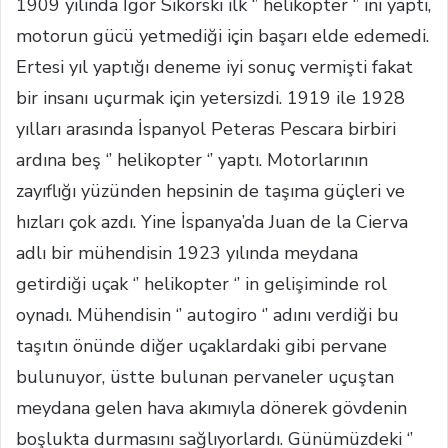
1909 yılında İgor Sikorski ilk ‘’ helikopter ‘’ ini yaptı,
motorun gücü yetmediği için başarı elde edemedi.
Ertesi yıl yaptığı deneme iyi sonuç vermişti fakat
bir insanı uçurmak için yetersizdi. 1919 ile 1928
yılları arasında İspanyol Peteras Pescara birbiri
ardına beş ‘’ helikopter ‘’ yaptı. Motorlarının
zayıflığı yüzünden hepsinin de taşıma güçleri ve
hızları çok azdı. Yine İspanya’da Juan de la Cierva
adlı bir mühendisin 1923 yılında meydana
getirdiği uçak ‘’ helikopter ‘’ in gelişiminde rol
oynadı. Mühendisin ‘’ autogiro ‘’ adını verdiği bu
taşıtın önünde diğer uçaklardaki gibi pervane
bulunuyor, üstte bulunan pervaneler uçuştan
meydana gelen hava akımıyla dönerek gövdenin
boşlukta durmasını sağlıyorlardı. Günümüzdeki ‘’