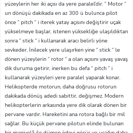
yüzeylerin her iki açısı da yere paralel’dir. ‘’ Motor ‘’
un dönüşü dakikada en az 300 ü bulunca pilot
önce ‘’ pitch ‘’ i iterek yatay açısını değiştirir uçak
yükselmeye başlar, istenen yüksekliğe ulaşıldıktan
sonra ‘’ stick ‘’ i kullanarak aracı belirli yöne
sevkeder. İnilecek yere ulaşırken yine ‘’ stick ‘’ le
dönen yüzeylerin ‘’ rotor ‘’ a olan açısını yavaş yavaş
dik duruma getirir, inerken bu defa ‘’ pitch ‘’ i
kullanarak yüzeyleri yere paralel yaparak konar.
Helikopterde motorun, daha doğrusu rotorun
dakikada dönüş adedi sabittir, değişmez. Modern
helikopterlerin arkasında yere dik olarak dönen bir
pervane vardır. Hareketini ana rotora bağlı bir mil
sağlar. Bu küçük pervane pilotun elinde bulunan
bir manivelâ ile dümen ödevi görür ve uçağın daha