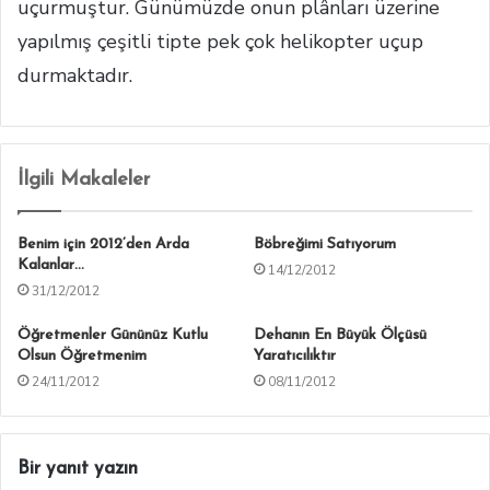
uçurmuştur. Günümüzde onun plânları üzerine
yapılmış çeşitli tipte pek çok helikopter uçup
durmaktadır.
İlgili Makaleler
Benim için 2012’den Arda
Böbreğimi Satıyorum
Kalanlar…
14/12/2012
31/12/2012
Öğretmenler Gününüz Kutlu
Dehanın En Büyük Ölçüsü
Olsun Öğretmenim
Yaratıcılıktır
24/11/2012
08/11/2012
Bir yanıt yazın