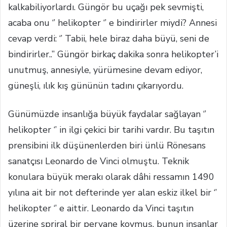
kalkabiliyorlardı.
Güngör bu uçağı pek sevmişti,
acaba onu ‘’ helikopter ‘’ e bindirirler miydi? Annesi
cevap verdi: ‘’ Tabii, hele biraz daha büyü, seni de
bindirirler..’’ Güngör birkaç dakika sonra helikopter’i
unutmuş, annesiyle, yürümesine devam ediyor,
güneşli, ılık kış gününün tadını çıkarıyordu.
Günümüzde insanlığa büyük faydalar sağlayan ‘’
helikopter ‘’ in ilgi çekici bir tarihi vardır. Bu taşıtın
prensibini ilk düşünenlerden biri ünlü Rönesans
sanatçısı Leonardo de Vinci olmuştu. Teknik
konulara büyük merakı olarak dâhi ressamın 1490
yılına ait bir not defterinde yer alan eskiz ilkel bir ‘’
helikopter ‘’ e aittir. Leonardo da Vinci taşıtın
üzerine spriral bir pervane koymuş, bunun insanlar