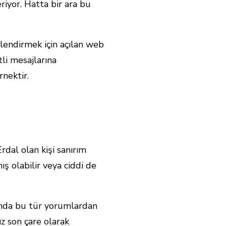
eriyor. Hatta bir ara bu
çlendirmek için açılan web
tli mesajlarına
nektir.
dal olan kişi sanırım
ş olabilir veya ciddi de
sında bu tür yorumlardan
ız son çare olarak