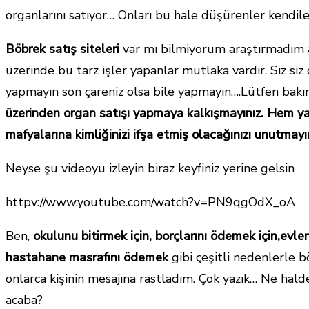
organlarını satıyor… Onları bu hale düşürenler kendiler
Böbrek satış siteleri
var mı bilmiyorum araştırmadım 
üzerinde bu tarz işler yapanlar mutlaka vardır. Siz siz
yapmayın son çareniz olsa bile yapmayın….Lütfen bakı
üzerinden organ satışı yapmaya kalkışmayınız. Hem y
mafyalarına kimliğinizi ifşa etmiş olacağınızı unutmayı
Neyse şu videoyu izleyin biraz keyfiniz yerine gelsin
httpv://www.youtube.com/watch?v=PN9qgOdX_oA
Ben,
okulunu bitirmek için, borçlarını ödemek için,evlen
hastahane masrafını ödemek
gibi çeşitli nedenlerle 
onlarca kişinin mesajına rastladım. Çok yazık… Ne hald
acaba?