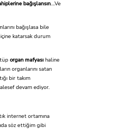
ahiplerine bağışlansın
….Ve
larını bağışlasa bile
n içine katarsak durum
ütüp
organ mafyası
haline
ların organlarını satan
ığı bir takım
alesef devam ediyor.
tık internet ortamına
da söz ettiğim gibi