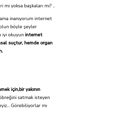
i mi yoksa başkaları mı? ..
ama inanıyorum internet
 olun böyle şeyler
n iyi okuyun
internet
asal suçtur, hemde organ
n.
mek için,bir yakının
böbreğini satmak isteyen
eyiz… Görebiliyorlar mı