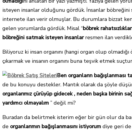
olmadığı
nı anlatan bir yazı yazmıştı. Yazıya gelen yo
isteyen insanlar olduğunu gördük. İnsanlar böbreğini s
internete ilan verir olmuşlar. Bu durumlara bizzat ke
gelen yorumlarda gördük. Misal “
böbrek rahatsızlıklar
böbreğini satmak isteyen insanlar
resmen ilan verdikl
Biliyoruz ki insan organını (hangi organ olup olmadığı 
çıkarmak ve insanın organını buna teşvik etmek suçtur
Ben organların bağışlanması ta
de bu konuyu destekler. Mantık olarak da şöyle düşün
organlarımız çürüyüp gidecek , neden başka birinin sağ
yardımcı olmayalım
” değil mi?
Buradan da belirtmek isterim eğer bir gün olur da baş
de
organlarımın bağışlanmasını istiyorum
diye geri de