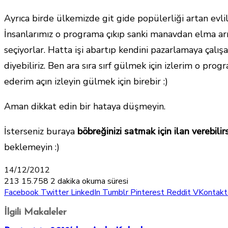
Ayrıca birde ülkemizde git gide popülerliği artan evlil
İnsanlarımız o programa çıkıp sanki manavdan elma ar
seçiyorlar. Hatta işi abartıp kendini pazarlamaya çalışa
diyebiliriz. Ben ara sıra sırf gülmek için izlerim o progr
ederim açın izleyin gülmek için birebir :)
Aman dikkat edin bir hataya düşmeyin.
İsterseniz buraya
böbreğinizi satmak için ilan verebilirs
beklemeyin :)
14/12/2012
213
15.758
2 dakika okuma süresi
Facebook
Twitter
LinkedIn
Tumblr
Pinterest
Reddit
VKontakt
İlgili Makaleler