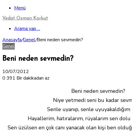
Menü
Vedat Osman Korkut
Arama yap ...
Anasayfa
/
Genel
/
Beni neden sevmedin?
Genel
Beni neden sevmedin?
10/07/2012
0
391
Bir dakikadan az
Beni neden sevmedin?
Niye yetmedi seni bu kadar se
Senle uyanıp, senle uyuyakaldığım 
Hayallerim, hatıralarım, rüyalarım sen dolu
Sen üzülsen en çok canı yanacak olan kişi ben olduğ