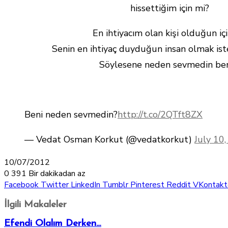
hissettiğim için mi?
En ihtiyacım olan kişi olduğun iç
Senin en ihtiyaç duyduğun insan olmak ist
Söylesene neden sevmedin ben
Beni neden sevmedin?
http://t.co/2QTft8ZX
— Vedat Osman Korkut (@vedatkorkut)
July 10
10/07/2012
0
391
Bir dakikadan az
Facebook
Twitter
LinkedIn
Tumblr
Pinterest
Reddit
VKontakt
İlgili Makaleler
Efendi Olalım Derken…