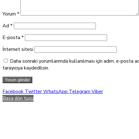
Yorum
*
Ad
*
E-posta
*
İnternet sitesi
Daha sonraki yorumlarımda kullanılması için adım, e-posta a
tarayıcıya kaydedilsin.
Facebook
Twitter
WhatsApp
Telegram
Viber
Başa dön tuşu