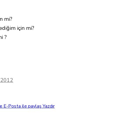
in mi?
ediğim için mi?
i ?
, 2012
e
E-Posta ile paylaş
Yazdır