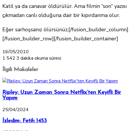
Katil ya da canavar öldürülür. Ama filmin “son” yazısı
çıkmadan canlı olduğuna dair bir kıpırdanma olur.
Eğer sarhoşsanız ölürsünüz.[/fusion_builder_column]
[/fusion_builder_row][/fusion_builder_container]
16/05/2010
1
542
3 dakika okuma süresi
İlgili Makaleler
Ripley: Uzun Zaman Sonra Netflix’ten Keyifli Bir
Yapım
25/04/2024
İzledim: Fetih 1453