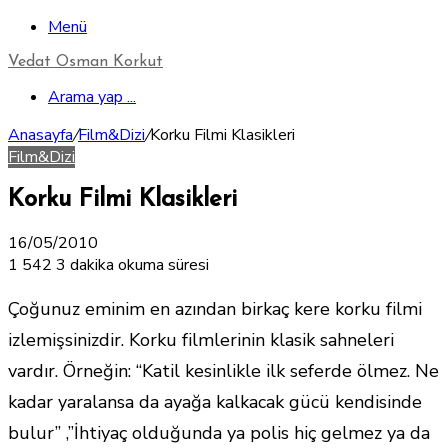
Menü
Vedat Osman Korkut
Arama yap ...
Anasayfa
/
Film&Dizi
/
Korku Filmi Klasikleri
Film&Dizi
Korku Filmi Klasikleri
16/05/2010
1
542
3 dakika okuma süresi
Çoğunuz eminim en azından birkaç kere korku filmi
izlemişsinizdir. Korku filmlerinin klasik sahneleri
vardır. Örneğin: “Katil kesinlikle ilk seferde ölmez. Ne
kadar yaralansa da ayağa kalkacak gücü kendisinde
bulur” ,”İhtiyaç olduğunda ya polis hiç gelmez ya da