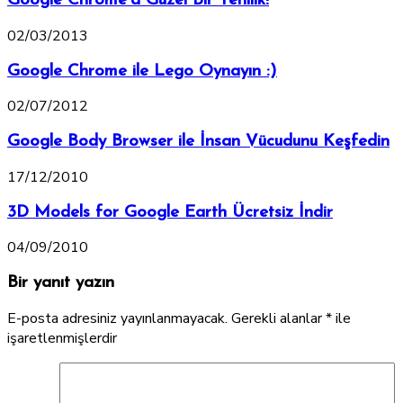
Google Chrome’a Güzel Bir Yenilik!
02/03/2013
Google Chrome ile Lego Oynayın :)
02/07/2012
Google Body Browser ile İnsan Vücudunu Keşfedin
17/12/2010
3D Models for Google Earth Ücretsiz İndir
04/09/2010
Bir yanıt yazın
E-posta adresiniz yayınlanmayacak.
Gerekli alanlar
*
ile
işaretlenmişlerdir