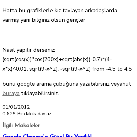
Hatta bu grafiklerle kız tavlayan arkadaşlarda
varmış yani bilginiz olsun gençler
Nasıl yapılır derseniz:
(sqrt(cos(x))*cos(200x)+sqrt(abs(x))-0.7)*(4-
x*x)^0.01, sqrt(9-x^2), -sqrt(9-x^2) from -4.5 to 4.5
bunu google arama çubuğuna yazabilirsniz veyahut
buraya
tıklayabilirsiniz.
01/01/2012
0
629
Bir dakikadan az
İlgili Makaleler