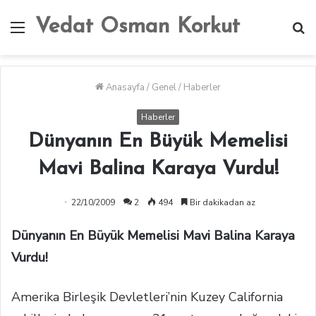
Vedat Osman Korkut
Menü
A
y
...
Anasayfa
/
Genel
/
Haberler
Haberler
Dünyanın En Büyük Memelisi
Mavi Balina Karaya Vurdu!
22/10/2009
2
494
Bir dakikadan az
Dünyanın En Büyük Memelisi Mavi Balina Karaya
Vurdu!
Amerika Birleşik Devletleri’nin Kuzey California