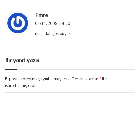
i
:
d
Emre
e
01/11/2009, 14:20
d
maşallah çok büyük :)
i
k
i
:
Bir yanıt yazın
E-posta adresiniz yayınlanmayacak.
Gerekli alanlar
*
ile
işaretlenmişlerdir