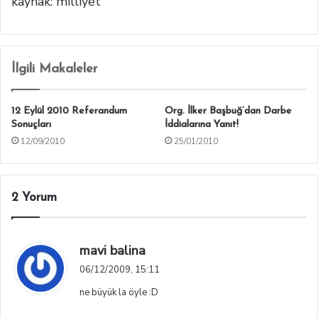
kaynak: milliyet
İlgili Makaleler
12 Eylül 2010 Referandum
Org. İlker Başbuğ’dan Darbe
Sonuçları
İddialarına Yanıt!
12/09/2010
25/01/2010
2 Yorum
d
mavi balina
e
06/12/2009, 15:11
d
ne büyük la öyle :D
i
k