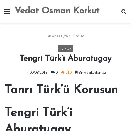
Vedat Osman Korkut
Menü
A
y
...
Anasayfa
/
Türklük
Türklük
Tengri Türk’i Aburatugay
09/08/2013
0
510
Bir dakikadan az
Tanrı Türk’ü Korusun
Tengri Türk’i
Aburatugay