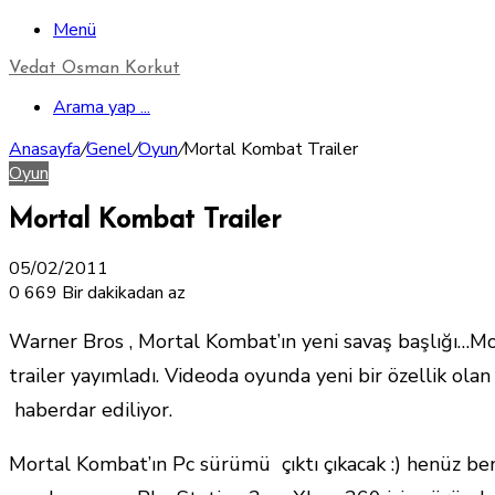
Menü
Vedat Osman Korkut
Arama yap ...
Anasayfa
/
Genel
/
Oyun
/
Mortal Kombat Trailer
Oyun
Mortal Kombat Trailer
05/02/2011
0
669
Bir dakikadan az
Warner Bros , Mortal Kombat’ın yeni savaş başlığı…Mor
trailer yayımladı. Videoda oyunda yeni bir özellik olan
haberdar ediliyor.
Mortal Kombat’ın Pc sürümü çıktı çıkacak :) henüz be