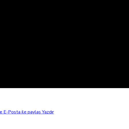
e
E-Posta ile paylaş
Yazdır