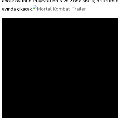
ancak oyunun PlayStation 3 ve Xbox 360 için sürüml
ayında çıkacak.