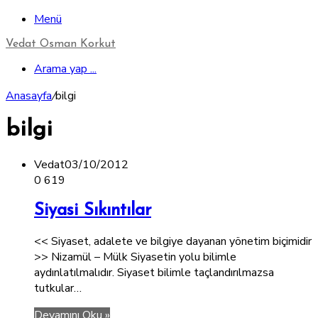
Menü
Vedat Osman Korkut
Arama yap ...
Anasayfa
/
bilgi
bilgi
Vedat
03/10/2012
0
619
Siyasi Sıkıntılar
<< Siyaset, adalete ve bilgiye dayanan yönetim biçimidir
>> Nizamül – Mülk Siyasetin yolu bilimle
aydınlatılmalıdır. Siyaset bilimle taçlandırılmazsa
tutkular…
Devamını Oku »