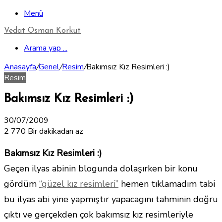
Menü
Vedat Osman Korkut
Arama yap ...
Anasayfa
/
Genel
/
Resim
/
Bakımsız Kız Resimleri :)
Resim
Bakımsız Kız Resimleri :)
30/07/2009
2
770
Bir dakikadan az
Bakımsız Kız Resimleri :)
Geçen ilyas abinin blogunda dolaşırken bir konu
gördüm
“güzel kız resimleri”
hemen tıklamadım tabi
bu ilyas abi yine yapmıştır yapacagını tahminin doğru
çıktı ve gerçekden çok bakımsız kız resimleriyle