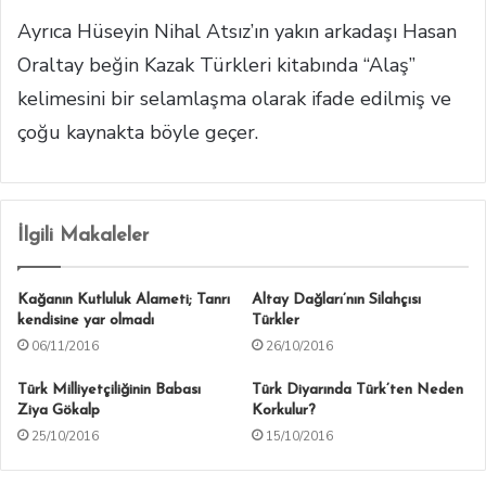
Ayrıca Hüseyin Nihal Atsız’ın yakın arkadaşı Hasan
Oraltay beğin Kazak Türkleri kitabında “Alaş”
kelimesini bir selamlaşma olarak ifade edilmiş ve
çoğu kaynakta böyle geçer.
İlgili Makaleler
Kağanın Kutluluk Alameti; Tanrı
Altay Dağları’nın Silahçısı
kendisine yar olmadı
Türkler
06/11/2016
26/10/2016
Türk Milliyetçiliğinin Babası
Türk Diyarında Türk’ten Neden
Ziya Gökalp
Korkulur?
25/10/2016
15/10/2016