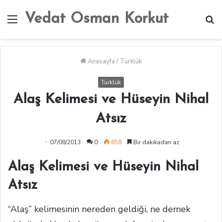
Vedat Osman Korkut
Menü
A
y
...
Anasayfa
/
Türklük
Türklük
Alaş Kelimesi ve Hüseyin Nihal
Atsız
07/08/2013
0
658
Bir dakikadan az
Alaş Kelimesi ve Hüseyin Nihal
Atsız
“Alaş” kelimesinin nereden geldiği, ne demek