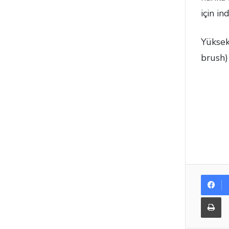
için i
Yüksek
brush)
Yazdır