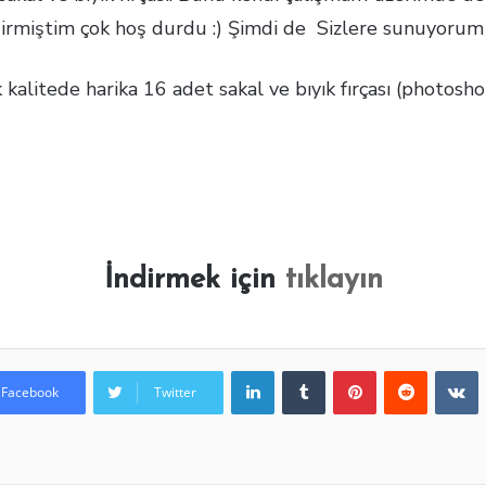
ndirmiştim çok hoş durdu :) Şimdi de Sizlere sunuyorum 
 kalitede harika 16 adet sakal ve bıyık fırçası (photosh
İndirmek için
tıklayın
LinkedIn
Tumblr
Pinterest
Reddit
VKontakte
Facebook
Twitter