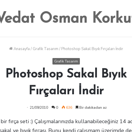
Vedat Osman Korku
Anasayfa
/
Grafik Tasarım
/
Photoshop Sakal Bıyık Fırçaları İndir
Grafik Tasarım
Photoshop Sakal Bıyık
Fırçaları İndir
21/09/2010
0
636
Bir dakikadan az
bir fırça seti :) Çalışmalarınızda kullanabileceğiniz 14 a
 sakal ve bıyık fırçası. Bunu kendi çalışmam üzerimde 