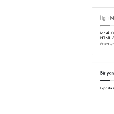
İlgili 
Müzik O
HTML / 
20/12/
Bir yan
E-posta 