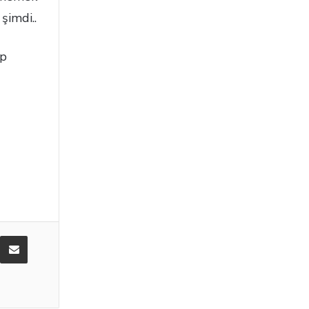
şimdi..
op
E-Posta ile paylaş