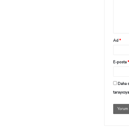
Ad
*
E-posta
Daha s
tarayıcıy