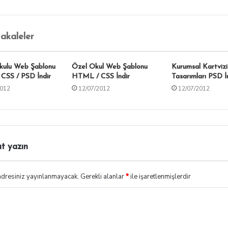
Makaleler
kulu Web Şablonu
Özel Okul Web Şablonu
Kurumsal Kartvizi
CSS / PSD İndir
HTML / CSS İndir
Tasarımları PSD İ
2012
12/07/2012
12/07/2012
ıt yazın
adresiniz yayınlanmayacak.
Gerekli alanlar
*
ile işaretlenmişlerdir