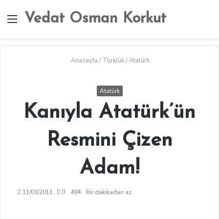
Vedat Osman Korkut
Menü
A
y
...
Anasayfa
/
Türklük
/
Atatürk
Atatürk
Kanıyla Atatürk’ün
Resmini Çizen
Adam!
11/03/2011
0
494
Bir dakikadan az