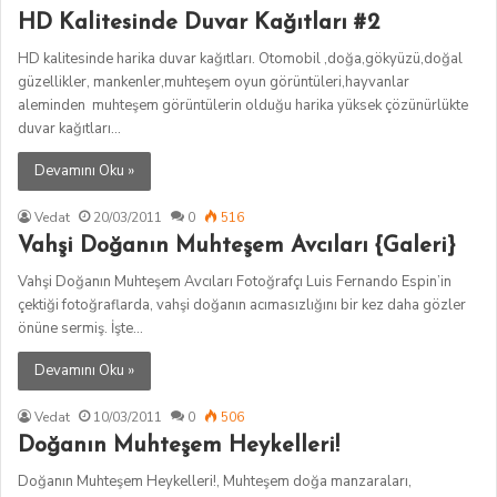
HD Kalitesinde Duvar Kağıtları #2
HD kalitesinde harika duvar kağıtları. Otomobil ,doğa,gökyüzü,doğal
güzellikler, mankenler,muhteşem oyun görüntüleri,hayvanlar
aleminden muhteşem görüntülerin olduğu harika yüksek çözünürlükte
duvar kağıtları…
Devamını Oku »
Vedat
20/03/2011
0
516
Vahşi Doğanın Muhteşem Avcıları {Galeri}
Vahşi Doğanın Muhteşem Avcıları Fotoğrafçı Luis Fernando Espin’in
çektiği fotoğraflarda, vahşi doğanın acımasızlığını bir kez daha gözler
önüne sermiş. İşte…
Devamını Oku »
Vedat
10/03/2011
0
506
Doğanın Muhteşem Heykelleri!
Doğanın Muhteşem Heykelleri!, Muhteşem doğa manzaraları,