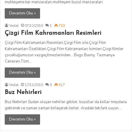
muhteşeme kar manzaraları,muhteşem buzul manzaraları
Devamını Oku »
Vedat
07/12/2010
1
733
Çizgi Film Kahramanları Resimleri
Çizgi Film Kahramanları Resimleri,Çizgi Film izle,Çizgi Film
Kahramanları Özellikleri,Çizgi Film Kahramanları İsimleri Çizgi filmler
çocukluğumuzun vazgeçilmezlerinden… Bugs Bunny, Tazmanya
Canavarı,Tom…
Devamını Oku »
Vedat
17/11/2010
0
517
Buz Nehirleri
Buz Nehirleri Sudan oluşan nehirler gibiler, buzullar da kollar meydana
getirerek ve zaman zaman birleşerek ilerler. Aradaki tek fark suyun…
Devamını Oku »