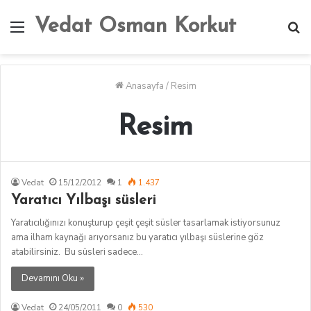
Vedat Osman Korkut
Menü
A
y
...
Anasayfa
/
Resim
Resim
Vedat
15/12/2012
1
1.437
Yaratıcı Yılbaşı süsleri
Yaratıcılığınızı konuşturup çeşit çeşit süsler tasarlamak istiyorsunuz
ama ilham kaynağı arıyorsanız bu yaratıcı yılbaşı süslerine göz
atabilirsiniz. Bu süsleri sadece…
Devamını Oku »
Vedat
24/05/2011
0
530