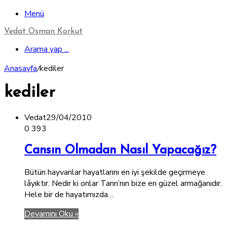
Menü
Vedat Osman Korkut
Arama yap ...
Anasayfa
/
kediler
kediler
Vedat
29/04/2010
0
393
Cansın Olmadan Nasıl Yapacağız?
Bütün hayvanlar hayatlarını en iyi şekilde geçirmeye
lâyıktır. Nedir ki onlar Tanrı’nın bize en güzel armağanıdır.
Hele bir de hayatımızda…
Devamını Oku »