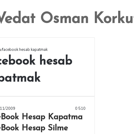
Vedat Osman Korku
a
/
facebook hesab kapatmak
cebook hesab
patmak
/11/2009
0
510
eBook Hesap Kapatma
eBook Hesap Silme