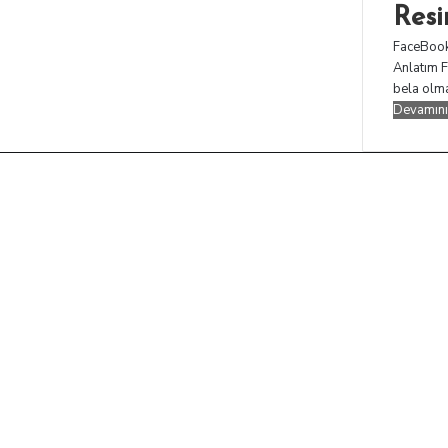
Resi
FaceBook
Anlatım F
bela olma
Devamını
Başa
dön
tuşu