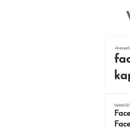
Anasayf
fa
ka
Vedat
16
Fac
Fac