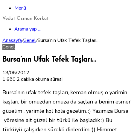
Menü
Vedat Osman Korkut
Arama yap ...
Anasayfa
/
Genel
/
Bursa’nın Ufak Tefek Taşları…
Genel
Bursa’nın Ufak Tefek Taşları…
18/08/2012
1
680
2 dakika okuma süresi
Bursa’nın ufak tefek taşları, keman olmuş o yarimin
kaşları, bir omuzdan omuza da saçları a benim esmer
güzelim , yarimle kol kola gezelim. :) Yazımıza Bursa
yöresine ait güzel bir türkü ile başladık :) Bu
türküyü çalışırken sürekli dinlerdim :)) Himmet