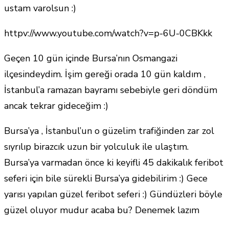
ustam varolsun :)
httpv://www.youtube.com/watch?v=p-6U-0CBKkk
Geçen 10 gün içinde Bursa’nın Osmangazi
ilçesindeydim. İşim gereği orada 10 gün kaldım ,
İstanbul’a ramazan bayramı sebebiyle geri döndüm
ancak tekrar gideceğim :)
Bursa’ya , İstanbul’un o güzelim trafiğinden zar zol
sıyrılıp birazcık uzun bir yolculuk ile ulaştım.
Bursa’ya varmadan önce ki keyifli 45 dakikalık feribot
seferi için bile sürekli Bursa’ya gidebilirim :) Gece
yarısı yapılan güzel feribot seferi :) Gündüzleri böyle
güzel oluyor mudur acaba bu? Denemek lazım