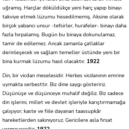
uğramış. Harçlar döküldükçe yeni harç yapıp binayı
takviye etmek lüzumu hissedilmemiş. Aksine olarak
birçok yabancı unsur -tefsirler, hurafeler- binayı daha
fazla hırpalamış. Bugün bu binaya dokunulamaz,
tamir de edilemez. Ancak zamanla çatlaklar
derinleşecek ve sağlam temeller üstünde yeni bir
bina kurmak lüzumu hasıl olacaktır.
1922
Din, bir vicdan meselesidir. Herkes vicdanının emrine
uymakta serbesttir. Biz dine saygı gösteririz.
Düşünüşe ve düşünceye muhalif değiliz. Biz sadece
din işlerini, millet ve devlet işleriyle karıştırmamağa
çalışıyor; kaste ve fiile dayanan taassupkâr
hareketlerden sakınıyoruz. Gericilere asla fırsat
vermeyeceğiz.
1922