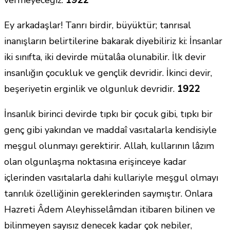
Ey arkadaşlar! Tanrı birdir, büyüktür; tanrısal
inanışların belirtilerine bakarak diyebiliriz ki: İnsanlar
iki sınıfta, iki devirde mütalâa olunabilir. İlk devir
insanlığın çocukluk ve gençlik devridir. İkinci devir,
beşeriyetin erginlik ve olgunluk devridir.
1922
İnsanlık birinci devirde tıpkı bir çocuk gibi, tıpkı bir
genç gibi yakından ve maddaî vasıtalarla kendisiyle
meşgul olunmayı gerektirir. Allah, kullarının lâzım
olan olgunlaşma noktasına erişinceye kadar
içlerinden vasıtalarla dahi kullariyle meşgul olmayı
tanrılık özelliğinin gereklerinden saymıştır. Onlara
Hazreti Âdem Aleyhisselâmdan itibaren bilinen ve
bilinmeyen sayısız denecek kadar çok nebiler,