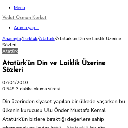
Menü
Vedat Osman Korkut
Arama yap ...
Anasayfa
/
Türklük
/
Atatürk
/
Atatürk’ün Din ve Laiklik Üzerine
Sözleri
Atatürk
Atatürk’ün Din ve Laiklik Üzerine
Sözleri
07/04/2010
0
549
3 dakika okuma süresi
Din üzerinden siyaset yapılan bir ülkede yaşarken bu
ülkenin kurucusu Ulu Önder Mustafa Kemal
Atatürk’ün bizlere bıraktığı değerlere sahip
çıkamamak ne kadar kötü…
Atatürk’
ü bir din