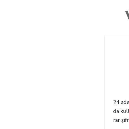
24 ade
da kul
rar şi