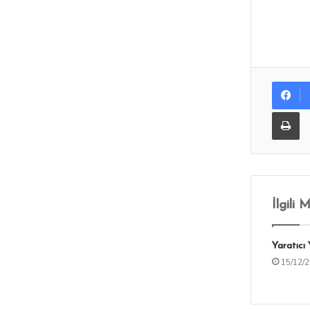
Yazdır
İlgili 
Yaratıcı 
15/12/