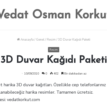
Vedat Osman Korku
Anasayfa
/
Genel
/
Resim
/
3D Duvar Kağıdı Paketi
Resim
3D Duvar Kağıdı Paketi
10/09/2010
0
402
Bir dakikadan az
t harika 3D duvar kağıtları. Özellikle cep telefonlarınız
lanabileceğiz harika resimler. Tamamen ücretsiz.
fresi: vedatkorkut.com