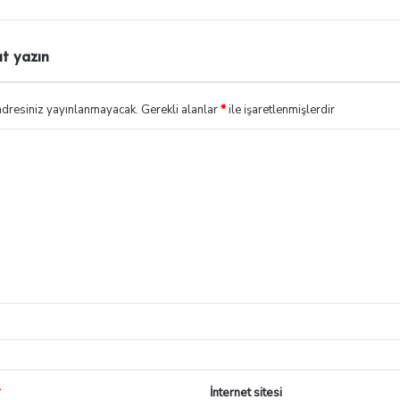
ıt yazın
adresiniz yayınlanmayacak.
Gerekli alanlar
*
ile işaretlenmişlerdir
*
İnternet sitesi