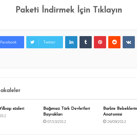
Paketi İndirmek İçin Tıklayın
LinkedIn
Tumblr
Pinterest
Reddit
VKontakte
Facebook
Twitter
Makaleler
Yılbaşı süsleri
Bağımsız Türk Devletleri
Barbie Bebeklerin
Bayrakları
Anatomisi
2012
07/10/2012
26/09/2012