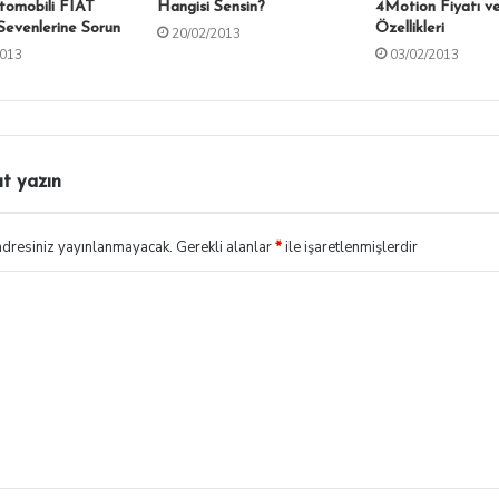
tomobili FIAT
Hangisi Sensin?
4Motion Fiyatı v
 Sevenlerine Sorun
Özellikleri
20/02/2013
2013
03/02/2013
ıt yazın
adresiniz yayınlanmayacak.
Gerekli alanlar
*
ile işaretlenmişlerdir