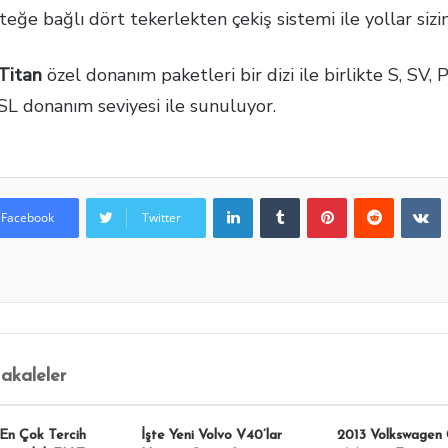
teğe bağlı dört tekerlekten çekiş sistemi ile yollar sizin
Titan
özel donanım paketleri bir dizi ile birlikte S, SV,
SL donanım seviyesi ile sunuluyor.
LinkedIn
Tumblr
Pinterest
Reddit
VKontakte
Facebook
Twitter
Makaleler
 En Çok Tercih
İşte Yeni Volvo V40’lar
2013 Volkswagen 