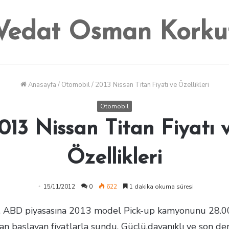
Vedat Osman Korku
Anasayfa
/
Otomobil
/
2013 Nissan Titan Fiyatı ve Özellikleri
Otomobil
013 Nissan Titan Fiyatı 
Özellikleri
15/11/2012
0
622
1 dakika okuma süresi
, ABD piyasasına 2013 model Pick-up kamyonunu 28.
an başlayan fiyatlarla sundu. Güçlü,dayanıklı ve son de