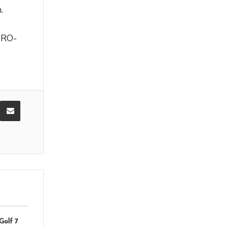
.
 PRO-
E-Posta ile paylaş
Golf 7