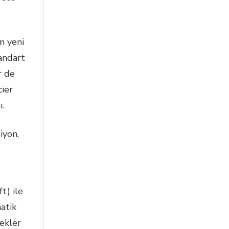
n yeni
tandart
r de
cier
.
iyon,
t) ile
matik
lekler