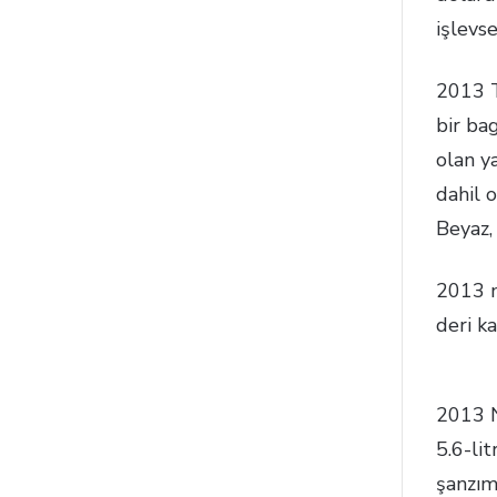
işlevs
2013 T
bir ba
olan ya
dahil o
Beyaz,
2013 m
deri k
2013 N
5.6-li
şanzım