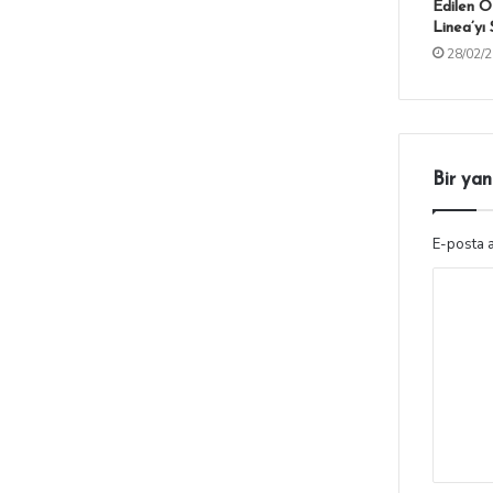
Edilen O
Linea’yı
28/02/
Bir yan
E-posta 