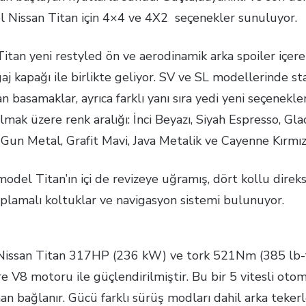
el Nissan Titan için 4×4 ve 4X2 seçenekler sunuluyor.
itan yeni restyled ön ve aerodinamik arka spoiler içere
gaj kapağı ile birlikte geliyor. SV ve SL modellerinde s
n basamaklar, ayrıca farklı yanı sıra yedi yeni seçenekle
lmak üzere renk aralığı: İnci Beyazı, Siyah Espresso, Gla
 Gun Metal, Grafit Mavi, Java Metalik ve Cayenne Kırmızı
odel Titan’ın içi de revizeye uğramış, dört kollu direks
aplamalı koltuklar ve navigasyon sistemi bulunuyor.
issan Titan 317HP (236 kW) ve tork 521Nm (385 lb-f
tre V8 motoru ile güçlendirilmiştir. Bu bir 5 vitesli oto
an bağlanır. Gücü farklı sürüş modları dahil arka teker